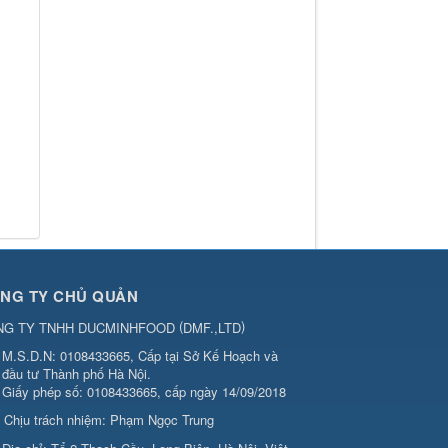
NG TY CHỦ QUẢN
(
)
NG TY TNHH DUCMINHFOOD
DMF.,LTD
M.S.D.N: 0108433665, Cấp tại Sở Kế Hoạch và
đầu tư Thành phố Hà Nội.
Giấy phép số: 0108433665, cấp ngày 14/09/2018
Chịu trách nhiệm:
Phạm Ngọc Trung