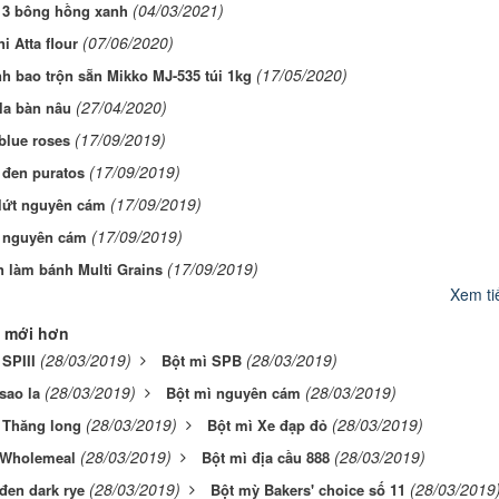
(04/03/2021)
 3 bông hồng xanh
(07/06/2020)
i Atta flour
(17/05/2020)
h bao trộn sẵn Mikko MJ-535 túi 1kg
(27/04/2020)
la bàn nâu
(17/09/2019)
 blue roses
(17/09/2019)
 đen puratos
(17/09/2019)
 lứt nguyên cám
(17/09/2019)
 nguyên cám
(17/09/2019)
n làm bánh Multi Grains
Xem tiế
 mới hơn
(28/03/2019)
(28/03/2019)
SPIII
Bột mì SPB
(28/03/2019)
(28/03/2019)
sao la
Bột mì nguyên cám
(28/03/2019)
(28/03/2019)
 Thăng long
Bột mì Xe đạp đỏ
(28/03/2019)
(28/03/2019)
 Wholemeal
Bột mì địa cầu 888
(28/03/2019)
(28/03/2019
đen dark rye
Bột mỳ Bakers' choice số 11