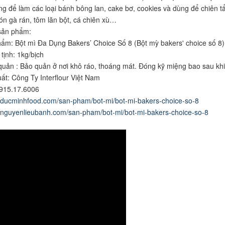
g để làm các loại bánh bông lan, cake bơ, cookies và dùng để chiên 
n gà rán, tôm lăn bột, cá chiên xù…
sản phẩm:
ẩm: Bột mì Đa Dụng Bakers’ Choice Số 8 (Bột mỳ bakers' choice số 8)
tịnh: 1kg/bịch
uản : Bảo quản ở nơi khô ráo, thoáng mát. Đóng kỹ miệng bao sau kh
ất: Công Ty Interflour Việt Nam
0915.17.6006
.ducminhfood.com/san-pham/bot-mi/bot-mi-bakers-choice-so-8
.nguyenlieubanh.com/san-pham/bot-mi/bot-mi-bakers-choice-so-8