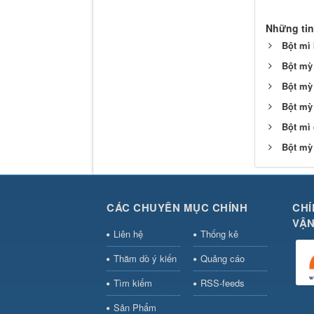
Những tin
Bột mì 
Bột mỳ
Bột mỳ
Bột mỳ
Bột mì 
Bột mỳ 
CÁC CHUYÊN MỤC CHÍNH
CHÍ
VẬN
Liên hệ
Thống kê
Thăm dò ý kiến
Quảng cáo
Tìm kiếm
RSS-feeds
Sản Phẩm