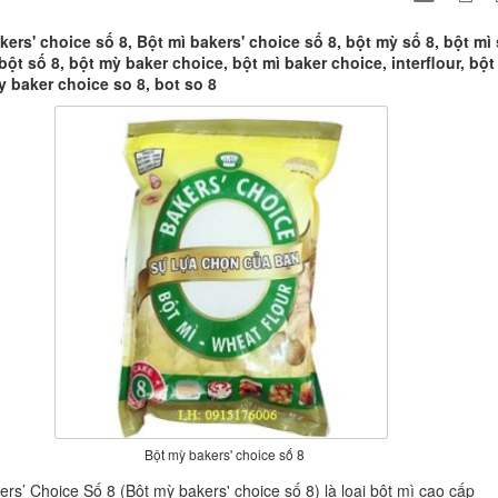
ers' choice số 8, Bột mì bakers' choice số 8, bột mỳ số 8, bột mì
 bột số 8, bột mỳ baker choice, bột mì baker choice, interflour, bột
y baker choice so 8, bot so 8
Bột mỳ bakers' choice số 8
ers’ Choice Số 8 (Bột mỳ bakers' choice số 8) là loại bột mì cao cấp