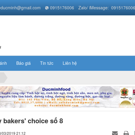
educminh@gmail.com
0915176006
Zalo/ iMessage: 091517600
a
bánh
Báo giá
Tin tức
Liên hệ
 bakers' choice số 8
8/03/2019 21:12