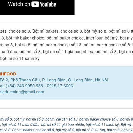
rs' choice số 8, Bột mì bakers' choice số 8, bột mỳ số 8, bột mì số 8 t
 8, bột mỳ baker choice, bột mì baker choice, interflour, bột mỳ, bot my
e so 8, bot so 8, bột mì baker choice số 13, bột mì baker choice số 8, 
ua ở đâu, bột mì số 8, bột mì số 11 giá bao nhiêu, bột mì số 3, bột mì 
 bột mì số 11 sanh ký
NHFOOD
 Tổ 2, Phố Thạch Cầu, P. Long Biên, Q. Long Biên, Hà Nội
ại: (+84) 243.9950.988 - 0915.17.6006
saleducminh@gmail.com
 mì số 3
,
bột mỳ
,
bột mì số 8
,
bột mì cái cân số 13
,
bột mì baker choice số 8
,
bột mì 
,
bột mì số 11 mua ở đâu
,
bột mì số 11 giá bao nhiêu
,
bột mì số 11 sanh ký
,
Bột mỳ
ce số 8
,
Bột mì bakers' choice số 8
,
bột mỳ số 8
,
bột mì số 8 túi 1kg
,
bot so 8
,
bột mỳ