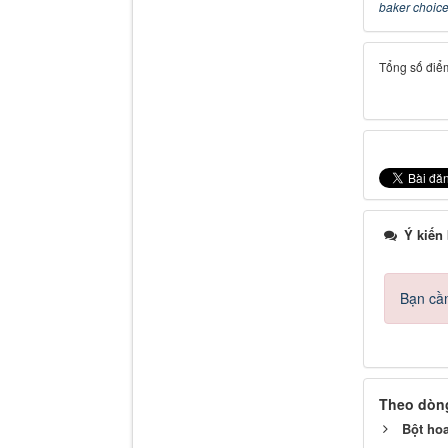
baker choic
Tổng số điểm
Ý kiến
Bạn cần
Theo dòng
Bột hoa