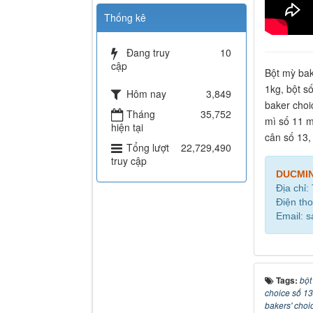
Thống kê
Đang truy
10
cập
Bột mỳ bake
1kg, bột số
Hôm nay
3,849
baker choic
Tháng
35,752
mì số 11 m
hiện tại
cân số 13,
Tổng lượt
22,729,490
truy cập
DUCMI
Địa chỉ:
Điện tho
Email: 
Tags:
bột
choice số 13
bakers' choi