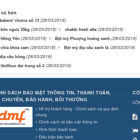
 cũ hơn
(28/03/2019)
bakers' choice số 13
(28/03/2019)
(28/03/2019)
 kim ngưu 25kg
chakki fresh atta
(28/03/2019)
(28/03/2019)
 Hồng Yến
Bột mỳ Phượng hoàng xanh
(28/03/2019)
(28/03/2019)
 chìa khóa cam
Bột mỳ địa cầu xanh lá
(28/03/2019)
địa cầu hồng
(28/03/2019)
Uniflour dai trung số 2
NH SÁCH BẢO MẬT THÔNG TIN, THANH TOÁN,
CÔ
 CHUYỂN, BẢO HÀNH, BỒI THƯỜNG
CÔ
Hỗ trợ khách hàng - Chính sách và quy định
chung
Chính sách về bảo mật thông tin
Hình thức thanh toán
Điều kiện bảo hành