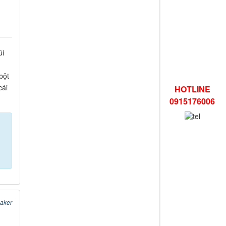
úi
bột
cái
HOTLINE
0915176006
baker