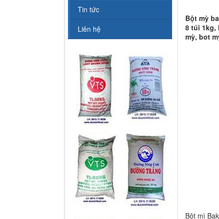
Tin tức
Bột mỳ bak
8 túi 1kg,
Liên hệ
mỳ, bot m
Bột mì Bak