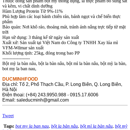
Thuộc dòng sản phẩm bột mỳ thông dụng, là thực phẩm bổ sung sắt
và kẽm, vi chất dinh dưỡng
Hàm Lượng Protein Từ 9%-11%
Phù hợp làm các loại bánh chiên rán, bánh ngọt và chế biến thực
phẩm
Bảo quản: Nơi khô ráo, thoáng mát, tránh ánh nắng trực tiếp từ mặt
trời
Hạn sử dụng: 3 tháng kể từ ngày sản xuất
Xuất xứ: Sản xuất tại Việt Nam do Công ty TNHH Xay lúa mì
VFM-Wilmar sản xuất
Khối lượng tịnh: 25kg, đóng trong bao PP
-------------------
Bột mỳ la bàn nâu, bột la bàn nâu, bột mì la bàn nâu, bột mỳ la bàn,
bot my la ban nau,
DUCMINHFOOD
Địa chỉ: Tổ 2, Phố Thạch Cầu, P. Long Biên, Q. Long Biên,
Hà Nội
Điện thoại: (+84) 243.9950.988 - 0915.17.6006
Email: saleducminh@gmail.com
Tweet
Tags:
bot my la ban nau
,
bột la bàn nâu
,
bột mì la bàn nâu
,
bột mỳ