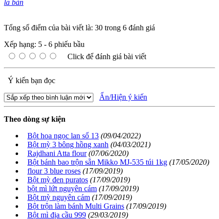
la bàn
Tổng số điểm của bài viết là: 30 trong 6 đánh giá
Xếp hạng:
5
-
6
phiếu bầu
Click để đánh giá bài viết
Ý kiến bạn đọc
Ẩn/Hiện ý kiến
Theo dòng sự kiện
Bột hoa ngọc lan số 13
(09/04/2022)
Bột mỳ 3 bông hồng xanh
(04/03/2021)
Rajdhani Atta flour
(07/06/2020)
Bột bánh bao trộn sẵn Mikko MJ-535 túi 1kg
(17/05/2020)
flour 3 blue roses
(17/09/2019)
Bột mỳ đen puratos
(17/09/2019)
bột mì lứt nguyên cám
(17/09/2019)
Bột mỳ nguyên cám
(17/09/2019)
Bột trộn làm bánh Multi Grains
(17/09/2019)
Bột mì địa cầu 999
(29/03/2019)