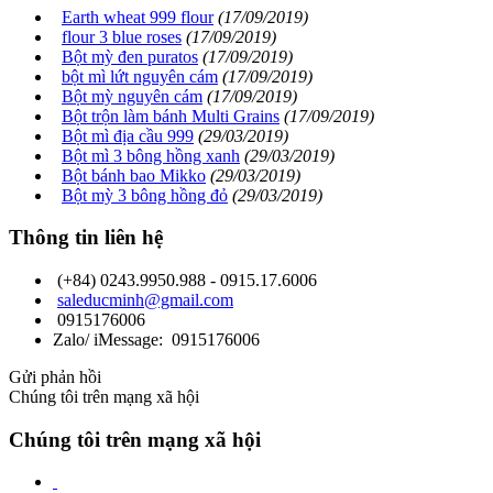
Earth wheat 999 flour
(17/09/2019)
flour 3 blue roses
(17/09/2019)
Bột mỳ đen puratos
(17/09/2019)
bột mì lứt nguyên cám
(17/09/2019)
Bột mỳ nguyên cám
(17/09/2019)
Bột trộn làm bánh Multi Grains
(17/09/2019)
Bột mì địa cầu 999
(29/03/2019)
Bột mì 3 bông hồng xanh
(29/03/2019)
Bột bánh bao Mikko
(29/03/2019)
Bột mỳ 3 bông hồng đỏ
(29/03/2019)
Thông tin liên hệ
(+84) 0243.9950.988 - 0915.17.6006
saleducminh@gmail.com
0915176006
Zalo/ iMessage: 0915176006
Gửi phản hồi
Chúng tôi trên mạng xã hội
Chúng tôi trên mạng xã hội