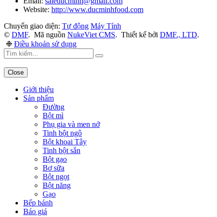
Email:
saleducminh@gmail.com
Website:
http://www.ducminhfood.com
Chuyển giao diện:
Tự động
Máy Tính
©
DMF
.
Mã nguồn
NukeViet CMS
.
Thiết kế bởi
DMF., LTD
.
❉
Điều khoản sử dụng
Close
Giới thiệu
Sản phẩm
Đường
Bột mì
Phụ gia và men nở
Tinh bột ngô
Bột khoai Tây
Tinh bột sắn
Bột gạo
Bơ sữa
Bột ngọt
Bột năng
Gạo
Bếp bánh
Báo giá