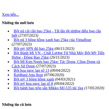
Xem tiếp...
Những tin mới hơn
Bột mì cái cân bao 25kg - Tất tần tật những điều bạn cần
biết
(27/07/2023)
Bột mì 3 bông hồng xanh bao 25kg của Vimaflour
(27/07/2023)
Bột mỳ SPN đỏ bao 25kg
(06/11/2023)
Bột Bánh Mì VN - Chất Lượng Từ Nhà Máy Bột Mỳ Tiến
Hưng - Đóng Bao 25kg
(26/11/2023)
Bột Mì Kim Ngưu bao 25kg: Tác Dụng, Công Dụng và
Cách Sử Dụng
(27/07/2023)
Bột hoa ngọc lan số 13
(09/04/2022)
Rajdhani Atta flour
(07/06/2020)
Bột mỳ 3 bông hồng xanh
(04/03/2021)
Bột mỳ hoa ngọc lan số 8
(09/04/2022)
Bột bánh bao trộn sẵn Mikko MJ-535 túi 1kg
(17/05/2020)
Những tin cũ hơn