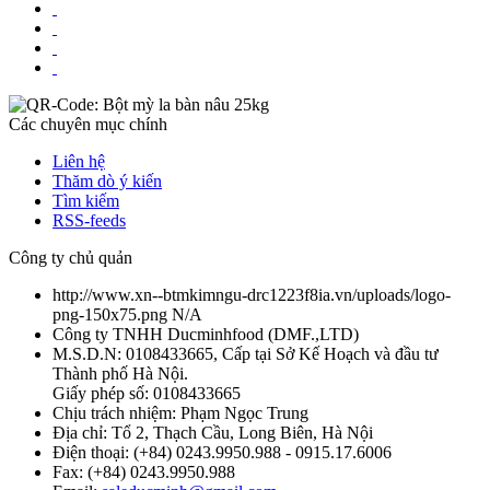
Các chuyên mục chính
Liên hệ
Thăm dò ý kiến
Tìm kiếm
RSS-feeds
Công ty chủ quản
http://www.xn--btmkimngu-drc1223f8ia.vn/uploads/logo-
png-150x75.png
N/A
Công ty TNHH Ducminhfood
(
DMF.,LTD
)
M.S.D.N: 0108433665, Cấp tại Sở Kế Hoạch và đầu tư
Thành phố Hà Nội.
Giấy phép số: 0108433665
Chịu trách nhiệm:
Phạm Ngọc Trung
Địa chỉ:
Tổ 2, Thạch Cầu, Long Biên, Hà Nội
Điện thoại:
(+84) 0243.9950.988 - 0915.17.6006
Fax:
(+84) 0243.9950.988