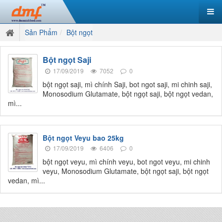
Sản Phẩm
Bột ngọt
Bột ngọt Saji
17/09/2019
7052
0
bột ngọt saji, mì chính Saji, bot ngot saji, mi chinh saji,
Monosodium Glutamate, bột ngọt saji, bột ngọt vedan,
mì...
Bột ngọt Veyu bao 25kg
17/09/2019
6406
0
bột ngọt veyu, mì chính veyu, bot ngot veyu, mi chinh
veyu, Monosodium Glutamate, bột ngọt saji, bột ngọt
vedan, mì...