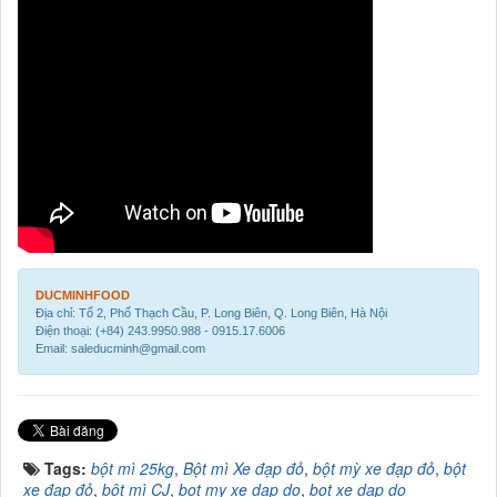
DUCMINHFOOD
Địa chỉ: Tổ 2, Phố Thạch Cầu, P. Long Biên, Q. Long Biên, Hà Nội
Điện thoại: (+84) 243.9950.988 - 0915.17.6006
Email: saleducminh@gmail.com
Tags:
bột mì 25kg
,
Bột mì Xe đạp đỏ
,
bột mỳ xe đạp đỏ
,
bột
xe đạp đỏ
,
bột mì CJ
,
bot my xe dap do
,
bot xe dap do