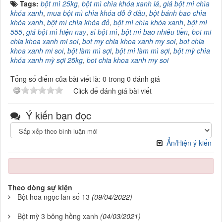
Tags:
bột mì 25kg
,
bột mì chìa khóa xanh lá
,
giá bột mì chìa
khóa xanh
,
mua bột mì chìa khóa đỏ ở đâu
,
bột bánh bao chìa
khóa xanh
,
bột mì chìa khóa đỏ
,
bột mì chìa khóa xanh
,
bột mì
555
,
giá bột mì hiện nay
,
sỉ bột mì
,
bột mì bao nhiêu tiền
,
bot mi
chia khoa xanh mi soi
,
bot my chia khoa xanh my soi
,
bot chia
khoa xanh mi soi
,
bột làm mì sợi
,
bột mì làm mì sợi
,
bột mỳ chìa
khóa xanh mỳ sợi 25kg
,
bot chia khoa xanh my soi
Tổng số điểm của bài viết là: 0 trong 0 đánh giá
Click để đánh giá bài viết
Ý kiến bạn đọc
Ẩn/Hiện ý kiến
Theo dòng sự kiện
Bột hoa ngọc lan số 13
(09/04/2022)
Bột mỳ 3 bông hồng xanh
(04/03/2021)