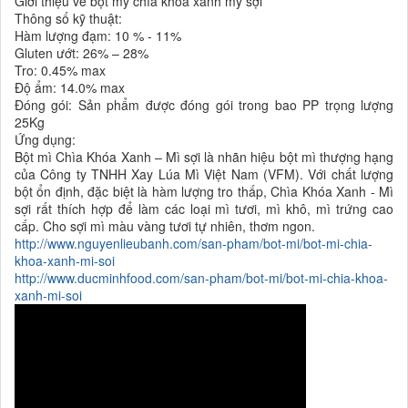
Giới thiệu về bột mỳ chìa khóa xanh mỳ sợi
Thông số kỹ thuật:
Hàm lượng đạm: 10 % - 11%
Gluten ướt: 26% – 28%
Tro: 0.45% max
Độ ẩm: 14.0% max
Đóng gói: Sản phẩm được đóng gói trong bao PP trọng lượng
25Kg
Ứng dụng:
Bột mì Chìa Khóa Xanh – Mì sợi là nhãn hiệu bột mì thượng hạng
của Công ty TNHH Xay Lúa Mì Việt Nam (VFM). Với chất lượng
bột ổn định, đặc biệt là hàm lượng tro thấp, Chìa Khóa Xanh - Mì
sợi rất thích hợp để làm các loại mì tươi, mì khô, mì trứng cao
cấp. Cho sợi mì màu vàng tươi tự nhiên, thơm ngon.
http://www.nguyenlieubanh.com/san-pham/bot-mi/bot-mi-chia-
khoa-xanh-mi-soi
http://www.ducminhfood.com/san-pham/bot-mi/bot-mi-chia-khoa-
xanh-mi-soi