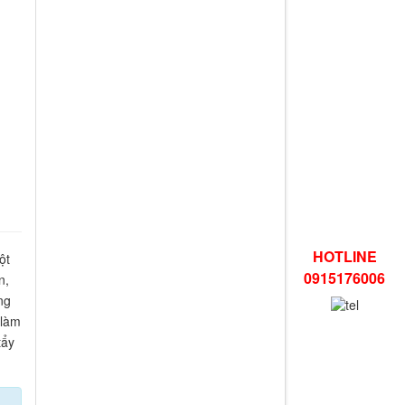
HOTLINE
ột
0915176006
n,
ng
 làm
tẩy