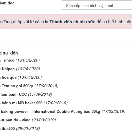
 bạn đọc
 đăng nhập với tư cách là
Thành viên chính thức
để có thể bình luậ
 sự kiện
(16/05/2020)
a Timico
(10/04/2020)
a Unipan
(10/04/2020)
a hoa quả
(17/09/2019)
 Temico gói 500gr
(17/09/2019)
i làm bánh UCC
(17/09/2019)
a bánh mì MB baker 999
(17/09/2019)
 baking powder – International Double Acting bao 30kg
(29/03/2019)
uripan đỏ - vàng
(29/03/2019)
 ibis300