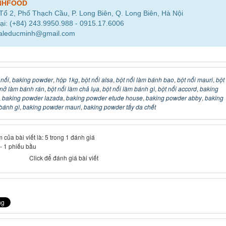
NHFOOD
 Tổ 2, Phố Thạch Cầu, P. Long Biên, Q. Long Biên, Hà Nội
ại: (+84) 243.9950.988 - 0915.17.6006
saleducminh@gmail.com
 nổi
,
baking powder
,
hộp 1kg
,
bột nổi alsa
,
bột nổi làm bánh bao
,
bột nổi mauri
,
bột
 nở làm bánh rán
,
bột nổi làm chả lụa
,
bột nổi làm bánh gì
,
bột nổi accord
,
baking
,
baking powder lazada
,
baking powder etude house
,
baking powder abby
,
baking
bánh gì
,
baking powder mauri
,
baking powder tẩy da chết
 của bài viết là: 5 trong 1 đánh giá
-
1
phiếu bầu
Click để đánh giá bài viết