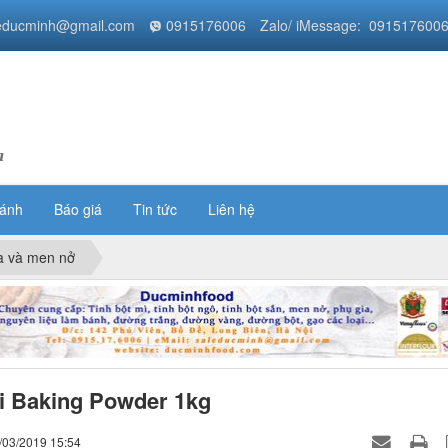
educminh@gmail.com
0915176006
Zalo/ iMessage: 091517600
a
bánh
Báo giá
Tin tức
Liên hệ
a và men nở
i Baking Powder 1kg
/03/2019 15:54