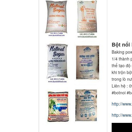
Bột nổi
Baking pow
1/4 thành 
thể tạo độ
khi trộn b
trong lò n
Liên hệ : 
#botnoi #
http://ww
http://ww