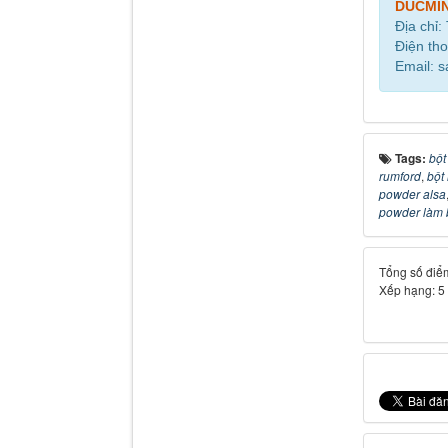
DUCMI
Địa chỉ:
Điện tho
Email: 
Tags:
bột
rumford
,
bột
powder alsa
powder làm 
Tổng số điểm
Xếp hạng:
5