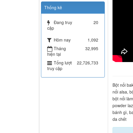
Thống kê
Đang truy
20
cập
Hôm nay
1,092
Tháng
32,995
hiện tại
Tổng lượt
22,726,733
truy cập
Bột nổi ba
nổi alsa, b
bột nổi làm
powder laz
bánh gì, b
da chết