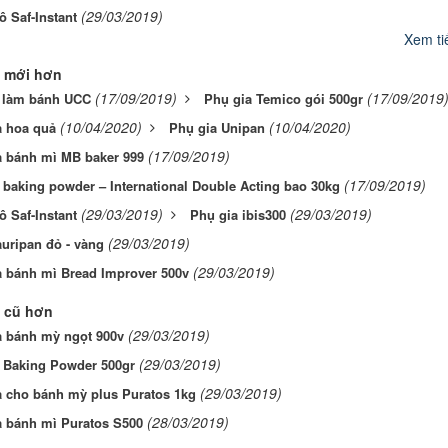
(29/03/2019)
 Saf-Instant
Xem tiế
 mới hơn
(17/09/2019)
(17/09/2019
i làm bánh UCC
Phụ gia Temico gói 500gr
(10/04/2020)
(10/04/2020)
a hoa quả
Phụ gia Unipan
(17/09/2019)
a bánh mì MB baker 999
(17/09/2019)
 baking powder – International Double Acting bao 30kg
(29/03/2019)
(29/03/2019)
 Saf-Instant
Phụ gia ibis300
(29/03/2019)
uripan đỏ - vàng
(29/03/2019)
a bánh mì Bread Improver 500v
 cũ hơn
(29/03/2019)
a bánh mỳ ngọt 900v
(29/03/2019)
i Baking Powder 500gr
(29/03/2019)
a cho bánh mỳ plus Puratos 1kg
(28/03/2019)
a bánh mì Puratos S500