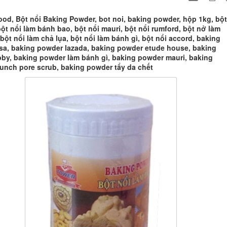
od, Bột nổi Baking Powder, bot noi, baking powder, hộp 1kg, bột
bột nổi làm bánh bao, bột nổi mauri, bột nổi rumford, bột nở làm
bột nổi làm chả lụa, bột nổi làm bánh gì, bột nổi accord, baking
sa, baking powder lazada, baking powder etude house, baking
by, baking powder làm bánh gì, baking powder mauri, baking
unch pore scrub, baking powder tẩy da chết