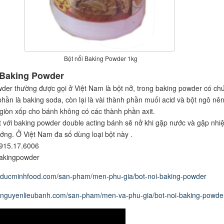
Bột nổi Baking Powder 1kg
 Baking Powder
der thường được gọi ở Việt Nam là bột nở, trong baking powder có ch
phần là baking soda, còn lại là vài thành phần muối acid và bột ngô nê
 giòn xốp cho bánh không có các thành phần axit.
ột với baking powder double acting bánh sẽ nở khi gặp nước và gặp nhiệ
ướng. Ở Việt Nam đa số dùng loại bột này .
0915.17.6006
bakingpowder
w.ducminhfood.com/san-pham/men-phu-gia/bot-noi-baking-powder
w.nguyenlieubanh.com/san-pham/men-va-phu-gia/bot-noi-baking-powde