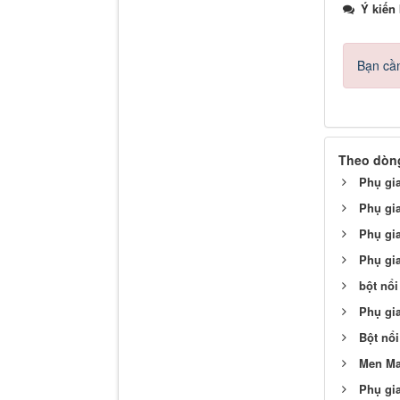
Ý kiến
Bạn cần
Theo dòng
Phụ gi
Phụ gi
Phụ gi
Phụ gia
bột nổ
Phụ gi
Bột nổi
Men Ma
Phụ gia