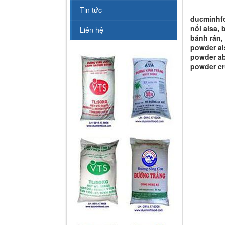
Tin tức
ducminhfo
nổi alsa, 
Liên hệ
bánh rán, 
powder al
powder ab
powder cr