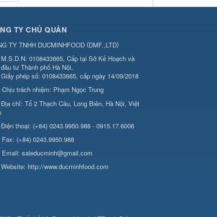
NG TY CHỦ QUẢN
(
)
NG TY TNHH DUCMINHFOOD
DMF.,LTD
M.S.D.N: 0108433665, Cấp tại Sở Kế Hoạch và
đầu tư Thành phố Hà Nội.
Giấy phép số: 0108433665, cấp ngày 14/09/2018
Chịu trách nhiệm:
Phạm Ngọc Trung
Địa chỉ:
Tổ 2 Thạch Cầu, Long Biên, Hà Nội, Việt
m
Điện thoại:
(+84) 0243.9950.988 - 0915.17.6006
Fax:
(+84) 0243.9950.988
Email:
saleducminh@gmail.com
Website:
http://www.ducminhfood.com