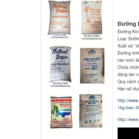
Đường k
Đường Kính
Loại: Đườn
Xuất xứ: V
Đường tinh
các món ăn
Chứa những
dàng tan n
Quy cách đ
Hạn sử dụn
http://www
1kg-bao-3
http://ww