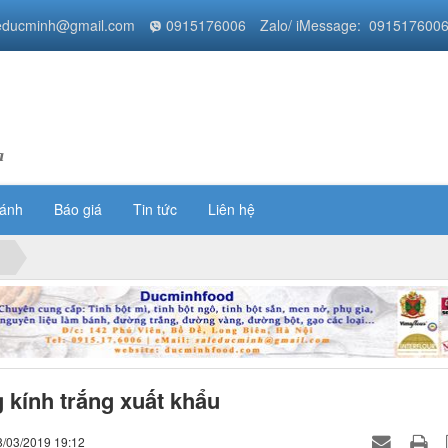
educminh@gmail.com
0915176006
Zalo/ iMessage: 091517600
a
bánh
Báo giá
Tin tức
Liên hệ
kính trắng xuất khẩu
8/03/2019 19:12