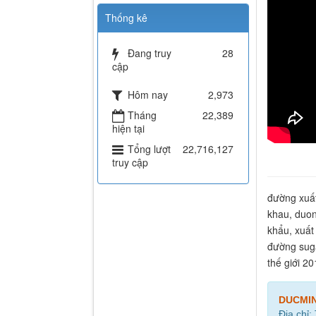
Thống kê
Đang truy
28
cập
Hôm nay
2,973
Tháng
22,389
hiện tại
Tổng lượt
22,716,127
truy cập
đường xuất
khau, duon
khẩu, xuất
đường suga
thế giới 2
DUCMI
Địa chỉ: