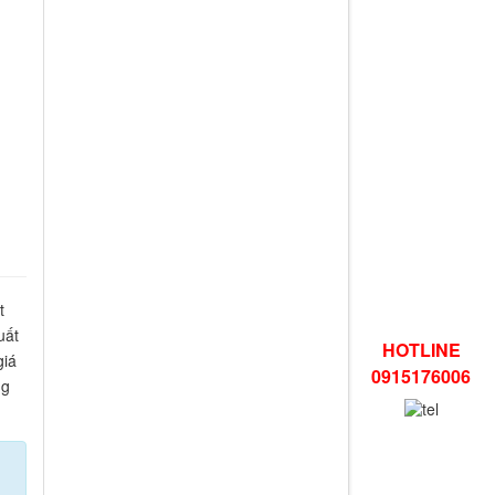
t
uất
HOTLINE
giá
0915176006
ng