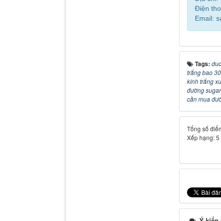
Điện tho
Email: 
Tags:
duc
trắng bao 3
kính trắng x
đường sugar
cần mua đườn
Tổng số điểm
Xếp hạng:
5
Ý kiến