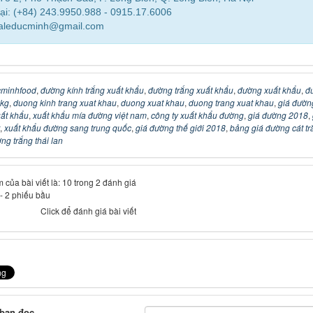
ại: (+84) 243.9950.988 - 0915.17.6006
saleducminh@gmail.com
minhfood
,
đường kính trắng xuất khẩu
,
đường trắng xuất khẩu
,
đường xuất khẩu
,
đ
0kg
,
duong kinh trang xuat khau
,
duong xuat khau
,
duong trang xuat khau
,
giá đườn
uất khẩu
,
xuất khẩu mía đường việt nam
,
công ty xuất khẩu đường
,
giá đường 2018
,
,
xuất khẩu đường sang trung quốc
,
giá đường thế giới 2018
,
bảng giá đường cát tr
g trắng thái lan
 của bài viết là: 10 trong 2 đánh giá
-
2
phiếu bầu
Click để đánh giá bài viết
 bạn đọc