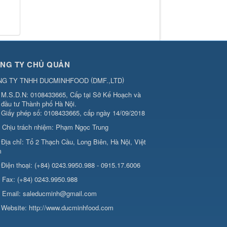
NG TY CHỦ QUẢN
(
)
NG TY TNHH DUCMINHFOOD
DMF.,LTD
M.S.D.N: 0108433665, Cấp tại Sở Kế Hoạch và
đầu tư Thành phố Hà Nội.
Giấy phép số: 0108433665, cấp ngày 14/09/2018
Chịu trách nhiệm:
Phạm Ngọc Trung
Địa chỉ:
Tổ 2 Thạch Cầu, Long Biên, Hà Nội, Việt
m
Điện thoại:
(+84) 0243.9950.988 - 0915.17.6006
Fax:
(+84) 0243.9950.988
Email:
saleducminh@gmail.com
Website:
http://www.ducminhfood.com