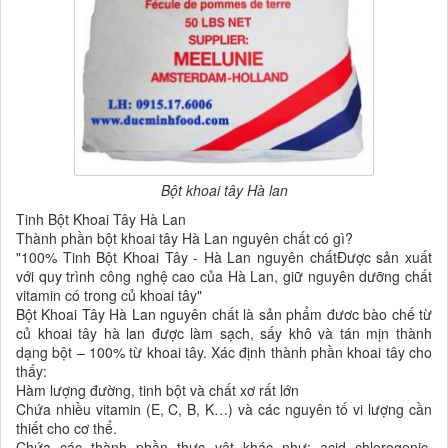
Bột khoai tây Hà lan
Tinh Bột Khoai Tây Hà Lan
Thành phần bột khoai tây Hà Lan nguyên chất có gì?
"100% Tinh Bột Khoai Tây - Hà Lan nguyên chấtĐược sản xuất
với quy trình công nghệ cao của Hà Lan, giữ nguyên dưỡng chất
vitamin có trong củ khoai tây"
Bột Khoai Tây Hà Lan nguyên chất là sản phẩm đươc bào chế từ
củ khoai tây hà lan được làm sạch, sấy khô và tán mịn thành
dạng bột – 100% từ khoai tây. Xác định thành phần khoai tây cho
thấy:
Hàm lượng đường, tinh bột và chất xơ rất lớn
Chứa nhiều vitamin (E, C, B, K…) và các nguyên tố vi lượng cần
thiết cho cơ thể.
Chứa các thành phần thực vật khác như: acid chlorogenic,