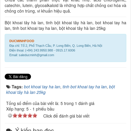
catechin, lutein, glycoalkaloid là những hợp chất chống oxi hóa và
chống côn trùng, vi khuẩn hiệu quả.
Bột khoai tây hà lan, tinh bột khoai tây hà lan, bot khoai tay ha
lan, tinh bot khoai tay ha lan, bột khoai tây hà lan 25kg
DUCMINHFOOD
Địa chỉ: Tổ 2, Phố Thạch Cầu, P. Long Biên, Q. Long Biên, Hà Nội
Điện thoại: (+84) 243.9950.988 - 0915.17.6006
Email: saleducminh@gmail.com
Tags:
bot khoai tay ha lan
,
tinh bot khoai tay ha lan
,
bột
khoai tây hà lan 25kg
Tổng số điểm của bài viết là: 5 trong 1 đánh giá
Xếp hạng:
5
-
1
phiếu bầu
Click để đánh giá bài viết
Ý kiến bạn đọc