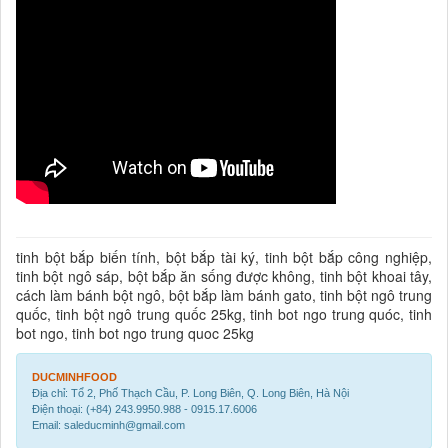
tinh bột bắp biến tính, bột bắp tài ký, tinh bột bắp công nghiệp,
tinh bột ngô sáp, bột bắp ăn sống được không, tinh bột khoai tây,
cách làm bánh bột ngô, bột bắp làm bánh gato, tinh bột ngô trung
quốc, tinh bột ngô trung quốc 25kg, tinh bot ngo trung quóc, tinh
bot ngo, tinh bot ngo trung quoc 25kg
DUCMINHFOOD
Địa chỉ: Tổ 2, Phố Thạch Cầu, P. Long Biên, Q. Long Biên, Hà Nội
Điện thoại: (+84) 243.9950.988 - 0915.17.6006
Email: saleducminh@gmail.com