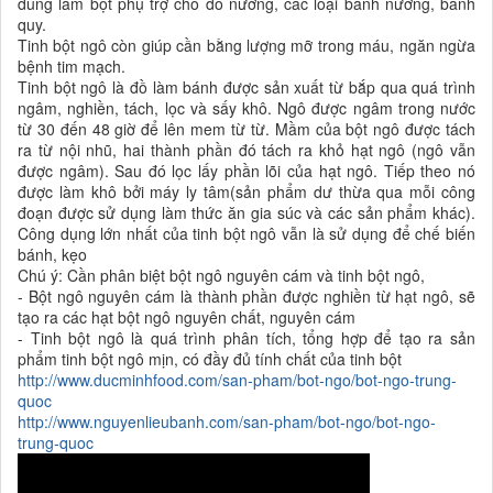
dùng làm bột phụ trợ cho đồ nướng, các loại bánh nướng, bánh
quy.
Tinh bột ngô còn giúp cần bằng lượng mỡ trong máu, ngăn ngừa
bệnh tim mạch.
Tinh bột ngô là đồ làm bánh được sản xuất từ bắp qua quá trình
ngâm, nghiền, tách, lọc và sấy khô. Ngô được ngâm trong nước
từ 30 đến 48 giờ để lên mem từ từ. Mầm của bột ngô được tách
ra từ nội nhũ, hai thành phần đó tách ra khỏ hạt ngô (ngô vẫn
được ngâm). Sau đó lọc lấy phần lõi của hạt ngô. Tiếp theo nó
được làm khô bởi máy ly tâm(sản phẩm dư thừa qua mỗi công
đoạn được sử dụng làm thức ăn gia súc và các sản phẩm khác).
Công dụng lớn nhất của tinh bột ngô vẫn là sử dụng để chế biến
bánh, kẹo
Chú ý: Cần phân biệt bột ngô nguyên cám và tinh bột ngô,
- Bột ngô nguyên cám là thành phần được nghiền từ hạt ngô, sẽ
tạo ra các hạt bột ngô nguyên chất, nguyên cám
- Tinh bột ngô là quá trình phân tích, tổng hợp để tạo ra sản
phẩm tinh bột ngô mịn, có đầy đủ tính chất của tinh bột
http://www.ducminhfood.com/san-pham/bot-ngo/bot-ngo-trung-
quoc
http://www.nguyenlieubanh.com/san-pham/bot-ngo/bot-ngo-
trung-quoc