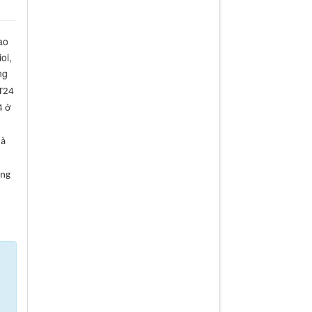
ao
oi,
ng
ST24
4 ở
hà
ăng