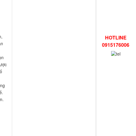
n,
HOTLINE
án
0915176006
ọn
được
tố
áng
ế.
m.