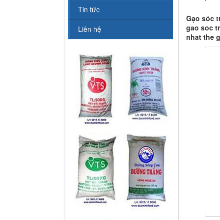
Tin tức
Gạo sóc t
gao soc t
Liên hệ
nhat the g