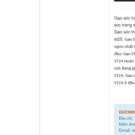
Gạo sóc tr
soc trang s
Gạo sóc tr
st25;
Gạo S
ngon nhất t
đâu; Gạo ST
ST24 Hoàn k
nội; Bảng g
ST24, Gạo đ
ST24 ở đâu,
DUCMI
Địa chỉ:
Điện tho
Email: 