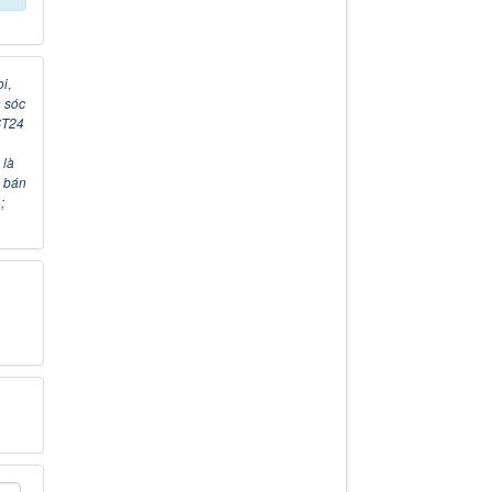
oi
,
 sóc
ST24
 là
i bán
;