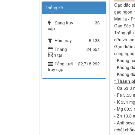
Gạo đặc sả
Thống kê
gạo ngon n
Manila - Ph
Đang truy
36
Gạo Sóc Tr
cập
Trăng gắn 
cứu và tạo
Hôm nay
5,138
Gạo được s
Tháng
24,554
công nghệ 
hiện tại
- Không hà
Tổng lượt
22,718,292
- Không dư
truy cập
- Không dù
* Thành p
- Ca 53,3 
- Fe 3,53 
- K 534 mg
- Mg 89,9
- Zn 13,8 
- Anthocya
(chất chốn