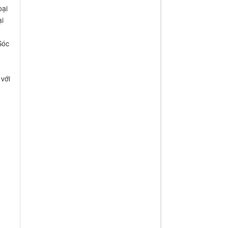
oại
ại
Sóc
với