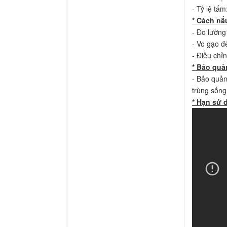
- Tỷ lệ tấ
* Cách nấ
- Đo lường
- Vo gạo đ
- Điều chỉ
* Bảo quả
- Bảo quản 
trùng sống,
* Hạn sử 