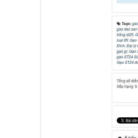
Tags:
gao
gao dac san 
trăng st25
,
G
loại tốt; Gạ
Đình
,
Đại lý
gạo gì
,
Gạo 
gạo ST24 Só
Gạo ST24 đứ
Tổng số điểm
Xếp hạng:
5
Ý kiến