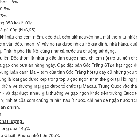
Fiber 1,8%
79,5%
,75%
ng 353 kcal/100g
6,8 g/100g (Nx6,25)
hi nấu cho cơm mềm, dẻo dai, cơm giữ nguyên hạt, mùi thơm tự nhiê
ơm vẫn dẻo, ngon. Vì vậy nó rất được nhiều hộ gia đình, nhà hàng, qu
ại Thành phố Hà Nội cũng như cả nước ưa chuộng sử dụng.
u lên Dẻo thơm là những đặc tính được nhiều chị em nội trợ ưu tiên ch
a gạo cho bữa ăn hàng ngày. Gạo đặc sản Sóc Trăng ST24 hạt ngọc 
 vùng luân canh lúa – tôm của tỉnh Sóc Trăng hội tụ đầy đủ những yếu 
ng là loại gạo được xếp trong top 3 gạo ngon nhất thế giới tại Hội nghị
n thứ 9 về thương mại gạo được tổ chức tại Macau, Trung Quốc vào th
7 và đạt được nhiều giải thưởng về gạo ngon khác trên trường Quốc t
 vị tinh tế của cơm chúng ta nên nấu ít nước, chỉ nên để ngập nước 1c
hần chính:
4
 chất lượng:
không quá 14g%
ng Gluxit: Không nhỏ hơn 70g%