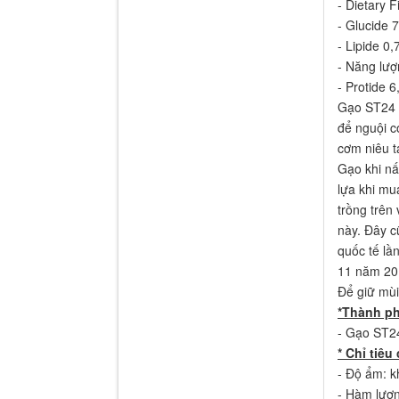
- Dietary 
- Glucide 
- Lipide 0
- Năng lượ
- Protide 
Gạo ST24 k
để nguội c
cơm niêu t
Gạo khi nấ
lựa khi mu
trồng trên
này. Đây cũ
quốc tế lầ
11 năm 201
Để giữ mùi
*Thành p
- Gạo ST2
* Chỉ tiêu
- Độ ẩm: 
- Hàm lượ