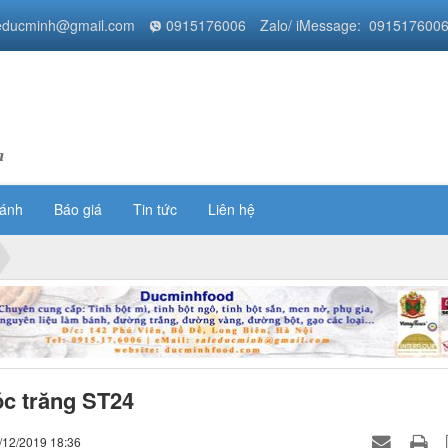
educminh@gmail.com
0915176006
Zalo/ iMessage: 091517600
a
bánh
Báo giá
Tin tức
Liên hệ
c trăng ST24
/12/2019 18:36