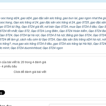
 soc trang st24
,
gao st24
,
gạo đặc sản sóc trăng
,
gao bun lai
,
gao ngon nhat the gi
soc trang
,
Gạo sóc trăng st 24
,
gạo đặc sản sóc trăng st 24
,
gạo ST25
,
gạo đặc sản
ạo ST24 túi 5kg
,
Gạo ST24 giá tốt
,
nơi bán Gạo ST24
,
mua Gạo ST24 ở đâu; Gạo 
o ST24 tốt nhất; Gạo ST2
,
Gạo ST24 Long Biên
,
Gạo ST24 Hoàn kiếm
,
Gạo ST24 Ba
 Gạo ST24
,
Gạo ST24 tại hà nội
,
Gạo ST24 ở hà nội; Bảng giá Gạo ST24
,
Gạo ST24
ST24 để làm gì
,
cách nấu cơm từ Gạo ST24
,
Gạo đặc sản Sóc trăng st24 hà nội
,
nơ
c trăng?
,
mua gạo sóc trăng ST24 ở đâu
,
gạo ST24 sóc trăng tại Hà Nội
,
Gạo ST24
c minh; Gạo ST24 ducminhfood; Gạo ST24 ngon
 của bài viết là: 20 trong 4 đánh giá
-
4
phiếu bầu
Click để đánh giá bài viết
 bạn đọc