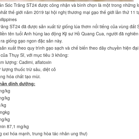
n Sóc Trăng ST24 được công nhận và bình chọn là một trong những l
hất thế giới năm 2019 tại hội nghị thương mại gạo thế giới lần thứ 11 t
ilippines
ăng ST24 đã được sản xuất từ giống lúa thơm nổi tiếng của vùng đất 
liền tên tuổi Anh hùng lao động Kỹ sư Hồ Quang Cua, người đã nghiên
 ra giống gạo ngon đặc sản này.
ản xuất theo quy trình gạo sạch và chế biến theo dây chuyền hiện đại 
của Thụy Sĩ, với mục tiêu 3 không:
m lượng: Cadimi, aflatoxin
 lượng thuốc trừ sâu, diệt cỏ
ng hóa chất tạo mùi.
hần dinh dưỡng:
mg/kg
mg/kg
/kg
 mgkg
mg/kg
nin 87,1 mg/kg
g oxi hóa mạnh, trung hòa tác nhân ung thư)