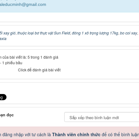
saleducminh@gmail.com
ối xay gió
,
thuộc loại bơ thực vật Sun Field
,
đóng 1 xô trọng lượng 17kg
,
bo coi xay
,
axia
 của bài viết là: 5 trong 1 đánh giá
-
1
phiếu bầu
Click để đánh giá bài viết
bạn đọc
 đăng nhập với tư cách là
Thành viên chính thức
để có thể bình luậ