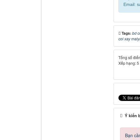
Email: 
Tags:
bơ c
coi xay maly
Tổng số điểm
Xếp hạng:
5
Ý kiến 
Bạn cần