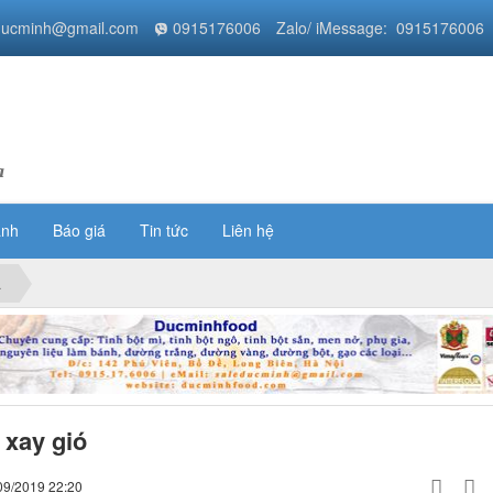
ducminh@gmail.com
0915176006
Zalo/ iMessage: 0915176006
a
ánh
Báo giá
Tin tức
Liên hệ
a
 xay gió
09/2019 22:20