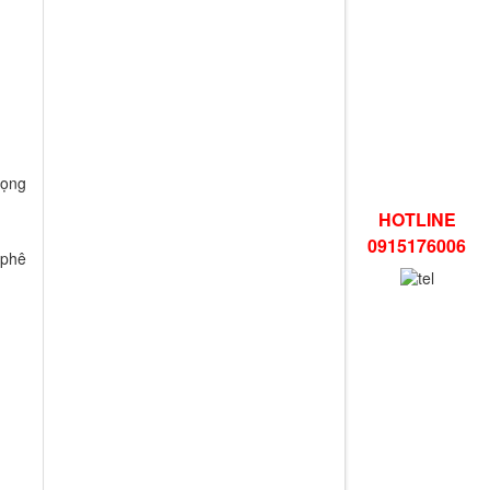
rọng
HOTLINE
0915176006
 phê