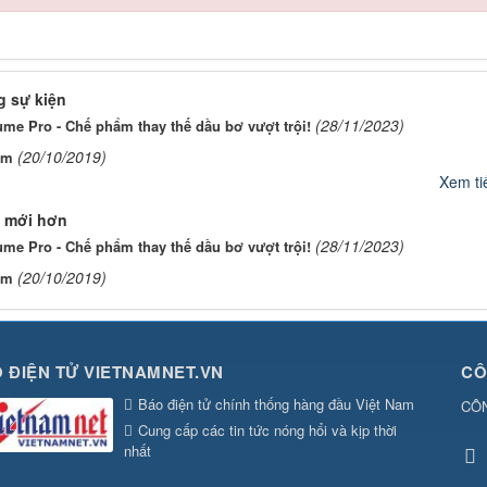
 sự kiện
(28/11/2023)
me Pro - Chế phẩm thay thế dầu bơ vượt trội!
(20/10/2019)
ơm
Xem tiế
 mới hơn
(28/11/2023)
me Pro - Chế phẩm thay thế dầu bơ vượt trội!
(20/10/2019)
ơm
 ĐIỆN TỬ VIETNAMNET.VN
CÔ
Báo điện tử chính thống hàng đầu Việt Nam
CÔ
Cung cấp các tin tức nóng hổi và kịp thời
nhất