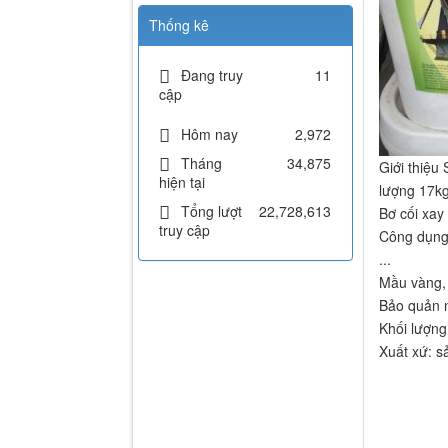
Thống kê
Đang truy
11
cập
Hôm nay
2,972
Tháng
34,875
Giới thiệu 
hiện tại
lượng 17k
Tổng lượt
22,728,613
Bơ cối xay
truy cập
Công dụng:
...
Mầu vàng, 
Bảo quản 
Khối lượng
Xuất xứ: s