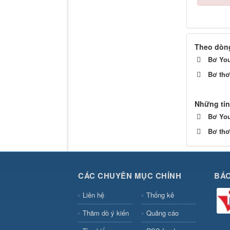
Theo dòng
Bơ You
Bơ th
Những tin
Bơ You
Bơ th
CÁC CHUYÊN MỤC CHÍNH
BÁO
Liên hệ
Thống kê
Thăm dò ý kiến
Quảng cáo