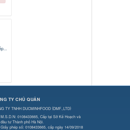
p...
NG TY CHỦ QUẢN
(
)
NG TY TNHH DUCMINHFOOD
DMF.,LTD
M.S.D.N: 0108433665, Cấp tại Sở Kế Hoạch và
đầu tư Thành phố Hà Nội.
Giấy phép số: 0108433665, cấp ngày 14/09/2018