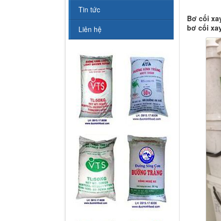
Tin tức
Bơ cối xay
bơ cối xay
Liên hệ